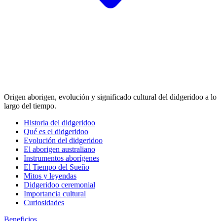
Origen aborigen, evolución y significado cultural del didgeridoo a lo
largo del tiempo.
Historia del didgeridoo
Qué es el didgeridoo
Evolución del didgeridoo
El aborigen australiano
Instrumentos aborígenes
El Tiempo del Sueño
Mitos y leyendas
Didgeridoo ceremonial
Importancia cultural
Curiosidades
Beneficios